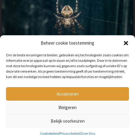
Beheer cookie toestemming
OP VAKANTIE NAAR HET
Om de beste ervaringen te bieden, gebruiken wij technologieën zoals cookies om
BUITENLAND: HOE HOUD JE
informatie over je apparaat op te slaan en/of te raadplegen. Door in te stemmen
REKENING MET
met deze technologieën kunnen wij gegevens zoals surfgedrag of unieke ID's op
ONGEWENSTE DIEREN?
deze site verwerken. Als je geen toestemming geeft of uw toestemming intrekt,
kan dit een nadelige invloed hebben op bepaalde functies en mogelijkheden.
BY
LILIAN
3 JAAR AGO
Als je op vakantie gaat naar het
buitenland, is niet alleen het cultuur en
Accepteren
de temperatuur anders, ook kan het zijn
dat er verschillende dieren...
Weigeren
Bekijk voorkeuren
Copyright © All rights reserved Petmania.nl.
Cookiebeleid
Privacybeleid
Over Ons