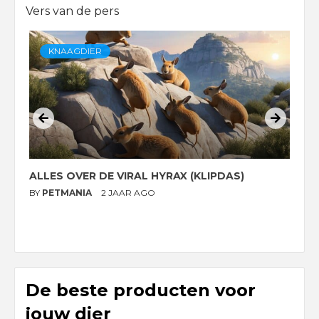
Vers van de pers
KNAAGDIER
ALLES OVER DE VIRAL HYRAX (KLIPDAS)
D
G
BY
PETMANIA
2 JAAR AGO
B
De beste producten voor
jouw dier