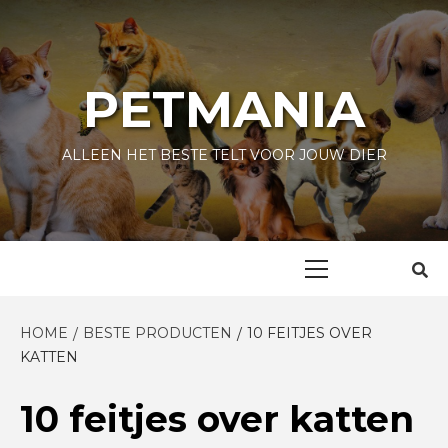
Skip
to
content
PETMANIA
ALLEEN HET BESTE TELT VOOR JOUW DIER
Primary
Menu
HOME
BESTE PRODUCTEN
10 FEITJES OVER
KATTEN
10 feitjes over katten