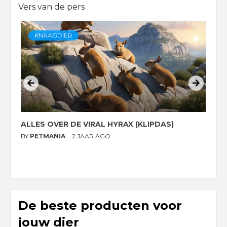
Vers van de pers
KNAAGDIER
ALLES OVER DE VIRAL HYRAX (KLIPDAS)
D
G
BY
PETMANIA
2 JAAR AGO
B
De beste producten voor
jouw dier