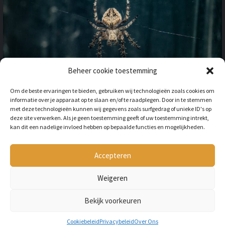
Beheer cookie toestemming
OP VAKANTIE NAAR HET
Om de beste ervaringen te bieden, gebruiken wij technologieën zoals cookies om
BUITENLAND: HOE HOUD JE
informatie over je apparaat op te slaan en/of te raadplegen. Door in te stemmen
REKENING MET
met deze technologieën kunnen wij gegevens zoals surfgedrag of unieke ID's op
ONGEWENSTE DIEREN?
deze site verwerken. Als je geen toestemming geeft of uw toestemming intrekt,
kan dit een nadelige invloed hebben op bepaalde functies en mogelijkheden.
BY
LILIAN
3 JAAR AGO
Als je op vakantie gaat naar het
buitenland, is niet alleen het cultuur en
Accepteren
de temperatuur anders, ook kan het zijn
dat er verschillende dieren...
Weigeren
Bekijk voorkeuren
Copyright © All rights reserved Petmania.nl.
Cookiebeleid
Privacybeleid
Over Ons