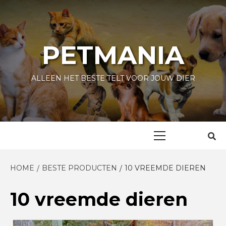
Skip
to
content
PETMANIA
ALLEEN HET BESTE TELT VOOR JOUW DIER
Primary
Menu
HOME
BESTE PRODUCTEN
10 VREEMDE DIEREN
10 vreemde dieren