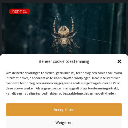
REPTIEL
Beheer cookie toestemming
OP VAKANTIE NAAR HET
Om de beste ervaringen te bieden, gebruiken wij technologieën zoals cookies om
BUITENLAND: HOE HOUD JE
informatie over je apparaat op te slaan en/of te raadplegen. Door in te stemmen
REKENING MET
met deze technologieën kunnen wij gegevens zoals surfgedrag of unieke ID's op
ONGEWENSTE DIEREN?
deze site verwerken. Als je geen toestemming geeft of uw toestemming intrekt,
kan dit een nadelige invloed hebben op bepaalde functies en mogelijkheden.
BY
LILIAN
3 JAAR AGO
Als je op vakantie gaat naar het
buitenland, is niet alleen het cultuur en
Accepteren
de temperatuur anders, ook kan het zijn
dat er verschillende dieren...
Weigeren