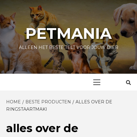
Skip
to
content
PETMANIA
ALLEEN HET BESTE TELT VOOR JOUW DIER
Primary
Menu
HOME
BESTE PRODUCTEN
ALLES OVER DE
RINGSTAARTMAKI
alles over de