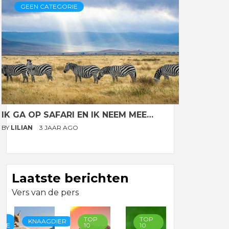
GEEN CATEGORIE
IK GA OP SAFARI EN IK NEEM MEE…
BY
LILIAN
3 JAAR AGO
Laatste berichten
Vers van de pers
TOP
TOP
TOP
KNAAGDIER
RIE
10
10
10