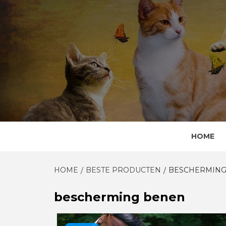
Skip
to
content
HOME
HOME
BESTE PRODUCTEN
BESCHERMING
bescherming benen