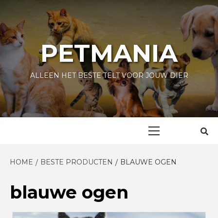
Skip
to
content
PETMANIA
ALLEEN HET BESTE TELT VOOR JOUW DIER
Primary
Menu
HOME
BESTE PRODUCTEN
BLAUWE OGEN
blauwe ogen