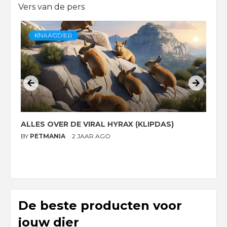
Vers van de pers
KNAAGDIER
ALLES OVER DE VIRAL HYRAX (KLIPDAS)
D
G
BY
PETMANIA
2 JAAR AGO
B
De beste producten voor
jouw dier