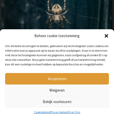
Beheer cookie toestemming
OP VAKANTIE NAAR HET
Om de beste ervaringen te bieden, gebruiken wij technologieën zoals cookies om
BUITENLAND: HOE HOUD JE
informatie over je apparaat op te slaan en/of te raadplegen. Door in te stemmen
REKENING MET
met deze technologieën kunnen wij gegevens zoals surfgedrag of unieke ID's op
ONGEWENSTE DIEREN?
deze site verwerken. Als je geen toestemming geeft of uw toestemming intrekt,
kan dit een nadelige invloed hebben op bepaalde functies en mogelijkheden.
BY
LILIAN
3 JAAR AGO
Als je op vakantie gaat naar het
buitenland, is niet alleen het cultuur en
Accepteren
de temperatuur anders, ook kan het zijn
dat er verschillende dieren...
Weigeren
Bekijk voorkeuren
Copyright © All rights reserved Petmania.nl.
Cookiebeleid
Privacybeleid
Over Ons