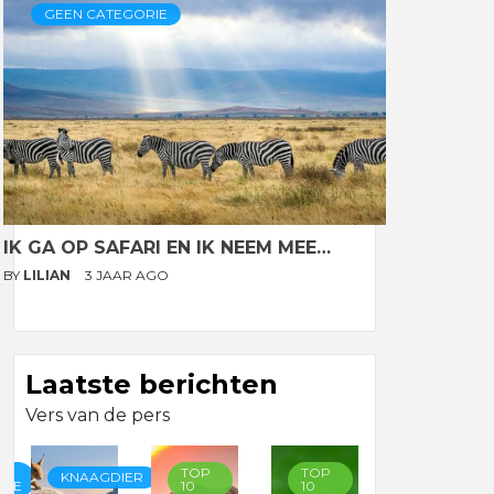
GEEN CATEGORIE
IK GA OP SAFARI EN IK NEEM MEE…
BY
LILIAN
3 JAAR AGO
Laatste berichten
Vers van de pers
TOP
TOP
TOP
KNAAGDIER
RIE
10
10
10