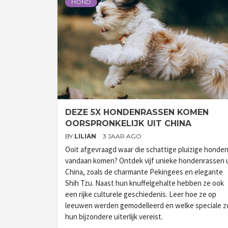
HOND
DEZE 5X HONDENRASSEN KOMEN
OORSPRONKELIJK UIT CHINA
BY
LILIAN
3 JAAR AGO
Ooit afgevraagd waar die schattige pluizige honde
vandaan komen? Ontdek vijf unieke hondenrassen u
China, zoals de charmante Pekingees en elegante
Shih Tzu. Naast hun knuffelgehalte hebben ze ook
een rijke culturele geschiedenis. Leer hoe ze op
leeuwen werden gemodelleerd en welke speciale z
hun bijzondere uiterlijk vereist.