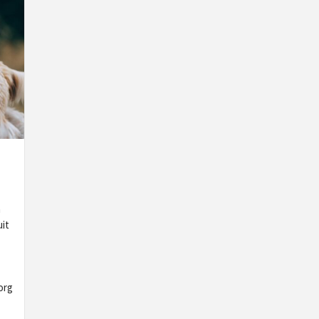
n
it
org