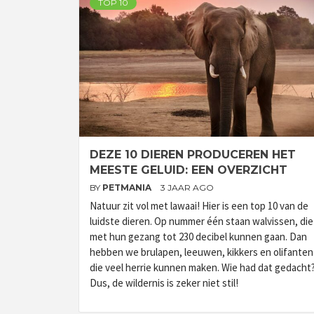
TOP 10
DEZE 10 DIEREN PRODUCEREN HET
MEESTE GELUID: EEN OVERZICHT
BY
PETMANIA
3 JAAR AGO
Natuur zit vol met lawaai! Hier is een top 10 van de
luidste dieren. Op nummer één staan ​​walvissen, die
met hun gezang tot 230 decibel kunnen gaan. Dan
hebben we brulapen, leeuwen, kikkers en olifanten
die veel herrie kunnen maken. Wie had dat gedacht
Dus, de wildernis is zeker niet stil!