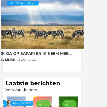
GEEN CATEGORIE
IK GA OP SAFARI EN IK NEEM MEE…
BY
LILIAN
3 JAAR AGO
Laatste berichten
Vers van de pers
TOP
TOP
TOP
KNAAGDIER
RIE
10
10
10