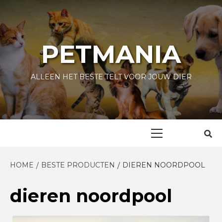
Skip
to
content
PETMANIA
ALLEEN HET BESTE TELT VOOR JOUW DIER
Primary
Menu
HOME
BESTE PRODUCTEN
DIEREN NOORDPOOL
dieren noordpool