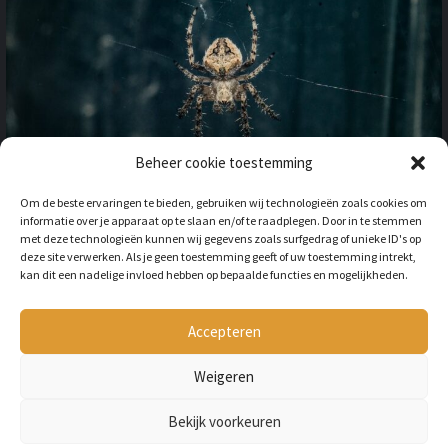
Beheer cookie toestemming
OP VAKANTIE NAAR HET
Om de beste ervaringen te bieden, gebruiken wij technologieën zoals cookies om
BUITENLAND: HOE HOUD JE
informatie over je apparaat op te slaan en/of te raadplegen. Door in te stemmen
REKENING MET
met deze technologieën kunnen wij gegevens zoals surfgedrag of unieke ID's op
ONGEWENSTE DIEREN?
deze site verwerken. Als je geen toestemming geeft of uw toestemming intrekt,
kan dit een nadelige invloed hebben op bepaalde functies en mogelijkheden.
BY
LILIAN
3 JAAR AGO
Als je op vakantie gaat naar het
buitenland, is niet alleen het cultuur en
Accepteren
de temperatuur anders, ook kan het zijn
dat er verschillende dieren...
Weigeren
Bekijk voorkeuren