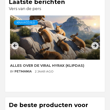
Laatste berichten
Vers van de pers
KNAAGDIER
ALLES OVER DE VIRAL HYRAX (KLIPDAS)
D
G
BY
PETMANIA
2 JAAR AGO
B
De beste producten voor