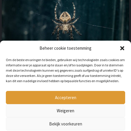
Beheer cookie toestemming
OP VAKANTIE NAAR HET
Om de beste ervaringen te bieden, gebruiken wij technologieën zoals cookies om
BUITENLAND: HOE HOUD JE
informatie over je apparaat op te slaan en/of te raadplegen. Door in te stemmen
REKENING MET
met deze technologieën kunnen wij gegevens zoals surfgedrag of unieke ID's op
ONGEWENSTE DIEREN?
deze site verwerken. Als je geen toestemming geeft of uw toestemming intrekt,
kan dit een nadelige invloed hebben op bepaalde functies en mogelijkheden.
BY
LILIAN
3 JAAR AGO
Als je op vakantie gaat naar het
buitenland, is niet alleen het cultuur en
Accepteren
de temperatuur anders, ook kan het zijn
dat er verschillende dieren...
Weigeren
Bekijk voorkeuren