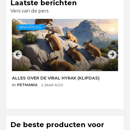
Laatste berichten
Vers van de pers
KNAAGDIER
ALLES OVER DE VIRAL HYRAX (KLIPDAS)
D
G
BY
PETMANIA
2 JAAR AGO
B
De beste producten voor