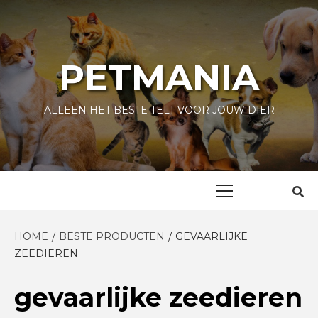
Skip
to
content
PETMANIA
ALLEEN HET BESTE TELT VOOR JOUW DIER
Primary
Menu
HOME
BESTE PRODUCTEN
GEVAARLIJKE
ZEEDIEREN
gevaarlijke zeedieren