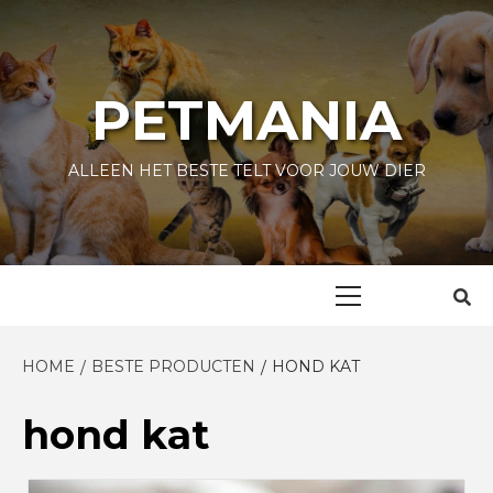
Skip
to
content
PETMANIA
ALLEEN HET BESTE TELT VOOR JOUW DIER
Primary
Menu
HOME
BESTE PRODUCTEN
HOND KAT
hond kat