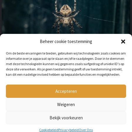
Beheer cookie toestemming
OP VAKANTIE NAAR HET
Om de beste ervaringen te bieden, gebruiken wij technologieën zoals cookies om
BUITENLAND: HOE HOUD JE
informatie over je apparaat op te slaan en/of te raadplegen. Door in te stemmen
REKENING MET
met deze technologieën kunnen wij gegevens zoals surfgedrag of unieke ID's op
ONGEWENSTE DIEREN?
deze site verwerken. Als je geen toestemming geeft of uw toestemming intrekt,
kan dit een nadelige invloed hebben op bepaalde functies en mogelijkheden.
BY
LILIAN
3 JAAR AGO
Als je op vakantie gaat naar het
buitenland, is niet alleen het cultuur en
Accepteren
de temperatuur anders, ook kan het zijn
dat er verschillende dieren...
Weigeren
Bekijk voorkeuren
Copyright © All rights reserved Petmania.nl.
Cookiebeleid
Privacybeleid
Over Ons