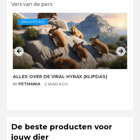
Vers van de pers
KNAAGDIER
ALLES OVER DE VIRAL HYRAX (KLIPDAS)
D
G
BY
PETMANIA
2 JAAR AGO
B
De beste producten voor
jouw dier