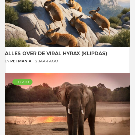
ALLES OVER DE VIRAL HYRAX (KLIPDAS)
BY
PETMANIA
2 JAAR AGO
TOP 10