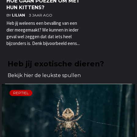
HOE GAAN POEZEN OM MET
HUN KITTENS?
BY
LILIAN
3 JAAR AGO
Heb jij weleens een bevalling van een
dier meegemaakt? We kunnen in ieder
geval wel zeggen dat dat iets heel
bijzonders is. Denk bijvoorbeeld eens...
Heb jij exotische dieren?
Bekijk hier de leukste spullen
REPTIEL