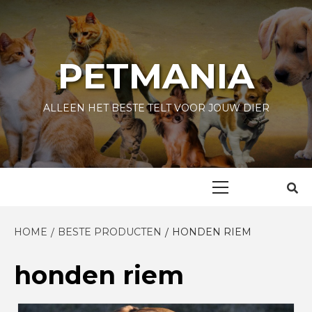
Skip
to
content
PETMANIA
ALLEEN HET BESTE TELT VOOR JOUW DIER
Primary
Menu
HOME
BESTE PRODUCTEN
HONDEN RIEM
honden riem