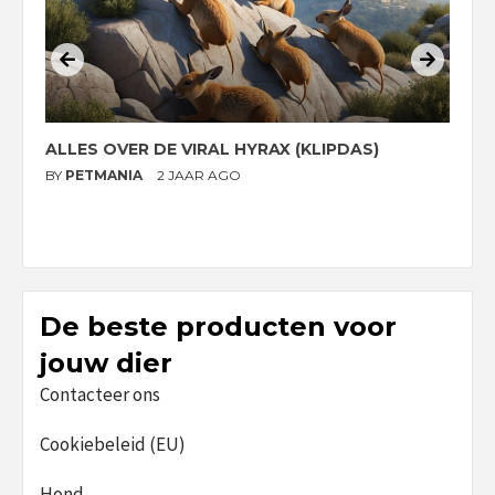
ALLES OVER DE VIRAL HYRAX (KLIPDAS)
D
G
BY
PETMANIA
2 JAAR AGO
B
De beste producten voor
jouw dier
Contacteer ons
Cookiebeleid (EU)
Hond