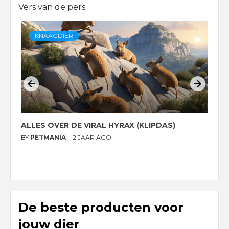
Vers van de pers
KNAAGDIER
ALLES OVER DE VIRAL HYRAX (KLIPDAS)
D
G
BY
PETMANIA
2 JAAR AGO
B
De beste producten voor
jouw dier