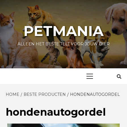
Skip
to
content
PETMANIA
ALLEEN HET BESTE TELT VOOR JOUW DIER
Primary
Menu
HOME
BESTE PRODUCTEN
HONDENAUTOGORDEL
hondenautogordel