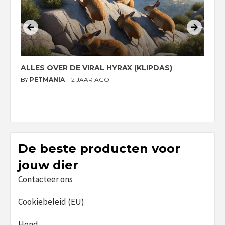
ALLES OVER DE VIRAL HYRAX (KLIPDAS)
D
G
BY
PETMANIA
2 JAAR AGO
B
De beste producten voor
jouw dier
Contacteer ons
Cookiebeleid (EU)
Hond