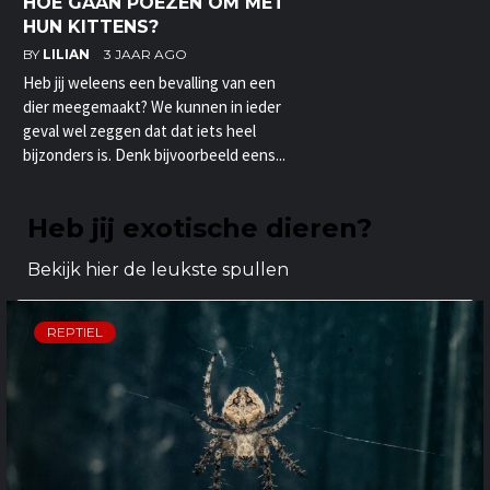
HOE GAAN POEZEN OM MET
HUN KITTENS?
BY
LILIAN
3 JAAR AGO
Heb jij weleens een bevalling van een
dier meegemaakt? We kunnen in ieder
geval wel zeggen dat dat iets heel
bijzonders is. Denk bijvoorbeeld eens...
Heb jij exotische dieren?
Bekijk hier de leukste spullen
REPTIEL