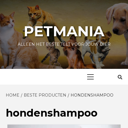
Skip
to
content
PETMANIA
ALLEEN HET BESTE TELT VOOR JOUW DIER
Primary
Menu
HOME
BESTE PRODUCTEN
HONDENSHAMPOO
hondenshampoo