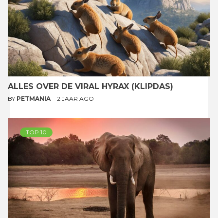
ALLES OVER DE VIRAL HYRAX (KLIPDAS)
BY
PETMANIA
2 JAAR AGO
TOP 10