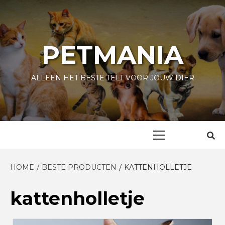
Skip
to
content
PETMANIA
ALLEEN HET BESTE TELT VOOR JOUW DIER
Primary
Menu
HOME
BESTE PRODUCTEN
KATTENHOLLETJE
kattenholletje