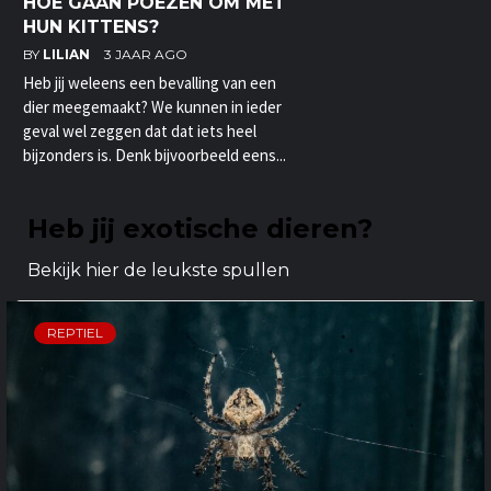
HOE GAAN POEZEN OM MET
HUN KITTENS?
BY
LILIAN
3 JAAR AGO
Heb jij weleens een bevalling van een
dier meegemaakt? We kunnen in ieder
geval wel zeggen dat dat iets heel
bijzonders is. Denk bijvoorbeeld eens...
Heb jij exotische dieren?
Bekijk hier de leukste spullen
REPTIEL