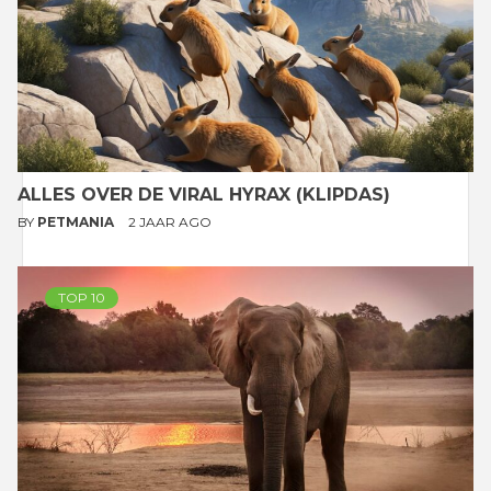
ALLES OVER DE VIRAL HYRAX (KLIPDAS)
BY
PETMANIA
2 JAAR AGO
TOP 10