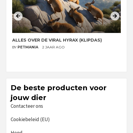
ALLES OVER DE VIRAL HYRAX (KLIPDAS)
D
G
BY
PETMANIA
2 JAAR AGO
B
De beste producten voor
jouw dier
Contacteer ons
Cookiebeleid (EU)
Hond