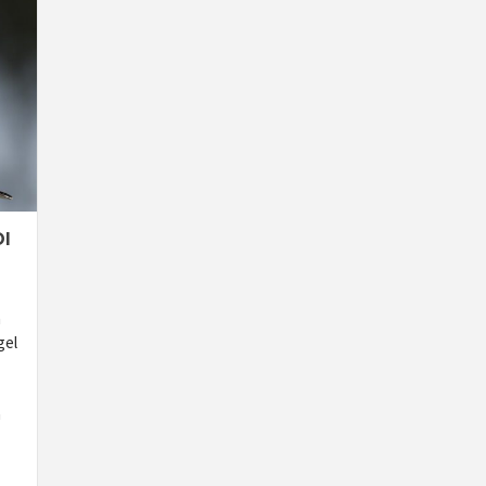
I
n
gel
n