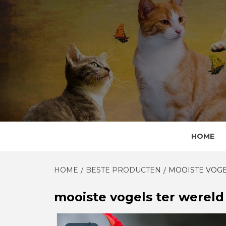
Skip
to
content
HOME
HOME
BESTE PRODUCTEN
MOOISTE VOG
mooiste vogels ter wereld