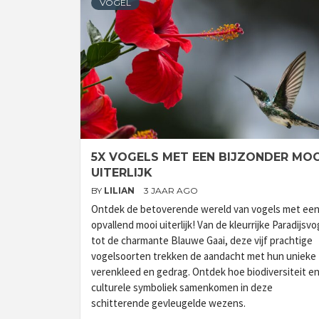
VOGEL
5X VOGELS MET EEN BIJZONDER MOO
UITERLIJK
BY
LILIAN
3 JAAR AGO
Ontdek de betoverende wereld van vogels met ee
opvallend mooi uiterlijk! Van de kleurrijke Paradijsvo
tot de charmante Blauwe Gaai, deze vijf prachtige
vogelsoorten trekken de aandacht met hun unieke
verenkleed en gedrag. Ontdek hoe biodiversiteit e
culturele symboliek samenkomen in deze
schitterende gevleugelde wezens.