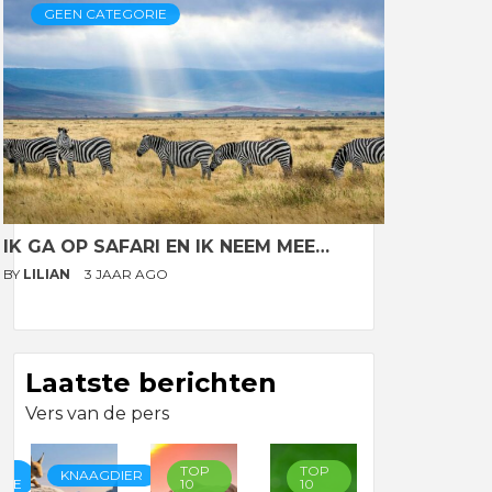
GEEN CATEGORIE
IK GA OP SAFARI EN IK NEEM MEE…
BY
LILIAN
3 JAAR AGO
Laatste berichten
Vers van de pers
TOP
TOP
TOP
KNAAGDIER
RIE
10
10
10