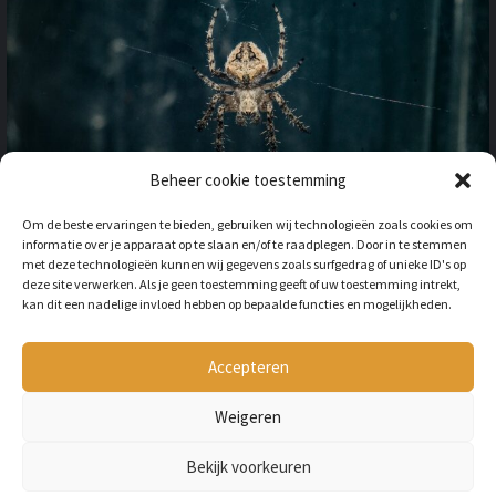
Beheer cookie toestemming
OP VAKANTIE NAAR HET
Om de beste ervaringen te bieden, gebruiken wij technologieën zoals cookies om
BUITENLAND: HOE HOUD JE
informatie over je apparaat op te slaan en/of te raadplegen. Door in te stemmen
REKENING MET
met deze technologieën kunnen wij gegevens zoals surfgedrag of unieke ID's op
ONGEWENSTE DIEREN?
deze site verwerken. Als je geen toestemming geeft of uw toestemming intrekt,
kan dit een nadelige invloed hebben op bepaalde functies en mogelijkheden.
BY
LILIAN
3 JAAR AGO
Als je op vakantie gaat naar het
buitenland, is niet alleen het cultuur en
Accepteren
de temperatuur anders, ook kan het zijn
dat er verschillende dieren...
Weigeren
Bekijk voorkeuren