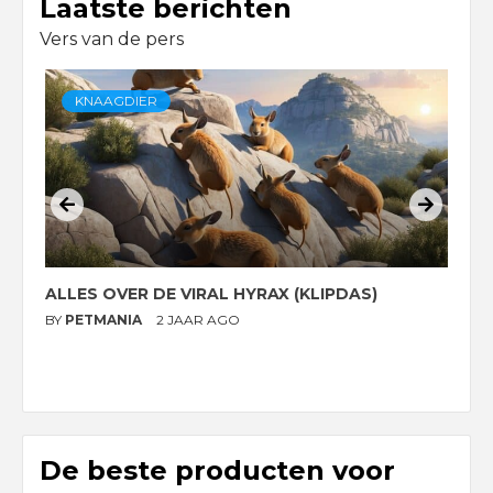
Laatste berichten
Vers van de pers
KNAAGDIER
ALLES OVER DE VIRAL HYRAX (KLIPDAS)
D
G
BY
PETMANIA
2 JAAR AGO
B
De beste producten voor