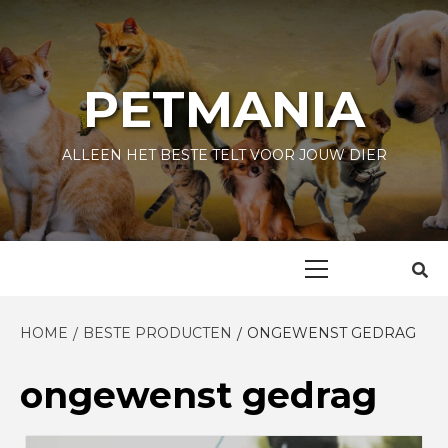
Skip
to
content
PETMANIA
ALLEEN HET BESTE TELT VOOR JOUW DIER
Primary
Menu
HOME
BESTE PRODUCTEN
ONGEWENST GEDRAG
ongewenst gedrag