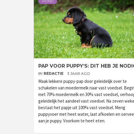
HOND
PAP VOOR PUPPY’S: DIT HEB JE NODI
BY
REDACTIE
3 JAAR AGO
Maak lekkere puppy-pap door geleidelijk over te
schakelen van moedermelk naar vast voedsel. Begi
met 70% moedermelk en 30% vast voedsel, verhoo
geleidelijk het aandeel vast voedsel. Na zeven wek
bestaat het papje uit 100% vast voedsel. Meng
puppyvoer met heet water, laat afkoelen en servee
aan je puppy. Voorkom te heet eten.