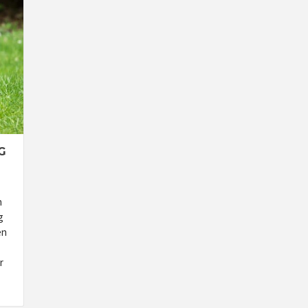
G
n
g
en
r