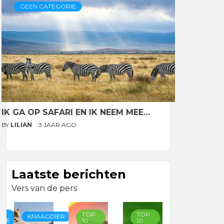
GEEN CATEGORIE
IK GA OP SAFARI EN IK NEEM MEE…
BY
LILIAN
3 JAAR AGO
Laatste berichten
Vers van de pers
TOP
TOP
TOP
KNAAGDIER
RIE
10
10
10