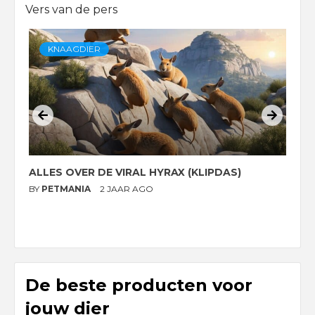
Vers van de pers
KNAAGDIER
ALLES OVER DE VIRAL HYRAX (KLIPDAS)
D
G
BY
PETMANIA
2 JAAR AGO
B
De beste producten voor
jouw dier