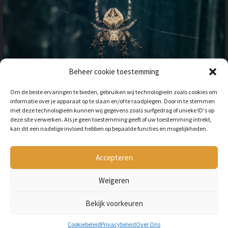
Beheer cookie toestemming
OP VAKANTIE NAAR HET
Om de beste ervaringen te bieden, gebruiken wij technologieën zoals cookies om
BUITENLAND: HOE HOUD JE
informatie over je apparaat op te slaan en/of te raadplegen. Door in te stemmen
REKENING MET
met deze technologieën kunnen wij gegevens zoals surfgedrag of unieke ID's op
ONGEWENSTE DIEREN?
deze site verwerken. Als je geen toestemming geeft of uw toestemming intrekt,
kan dit een nadelige invloed hebben op bepaalde functies en mogelijkheden.
BY
LILIAN
3 JAAR AGO
Als je op vakantie gaat naar het
buitenland, is niet alleen het cultuur en
Accepteren
de temperatuur anders, ook kan het zijn
dat er verschillende dieren...
Weigeren
Bekijk voorkeuren
Copyright © All rights reserved Petmania.nl.
Cookiebeleid
Privacybeleid
Over Ons