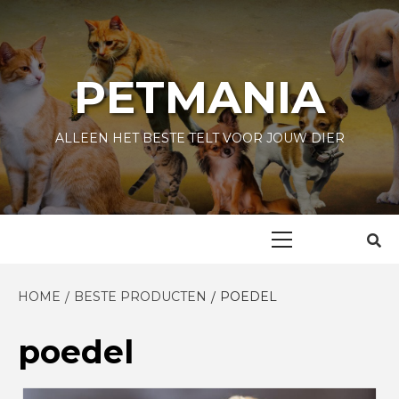
Skip
to
content
PETMANIA
ALLEEN HET BESTE TELT VOOR JOUW DIER
Primary
Menu
HOME
BESTE PRODUCTEN
POEDEL
poedel