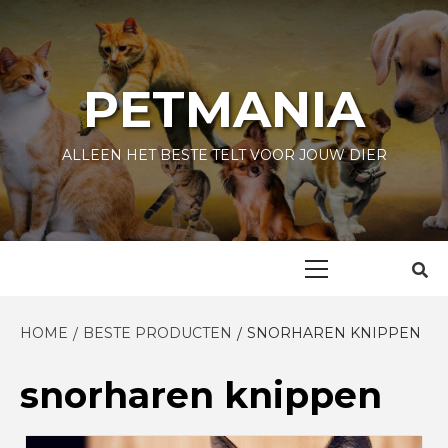
Skip
to
content
PETMANIA
ALLEEN HET BESTE TELT VOOR JOUW DIER
Primary
Menu
HOME
BESTE PRODUCTEN
SNORHAREN KNIPPEN
snorharen knippen