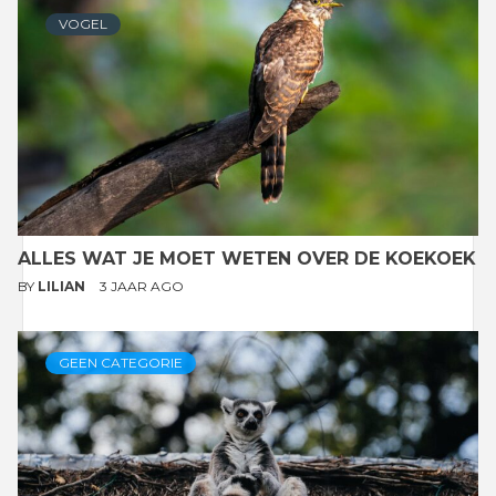
VOGEL
ALLES WAT JE MOET WETEN OVER DE KOEKOEK
BY
LILIAN
3 JAAR AGO
GEEN CATEGORIE