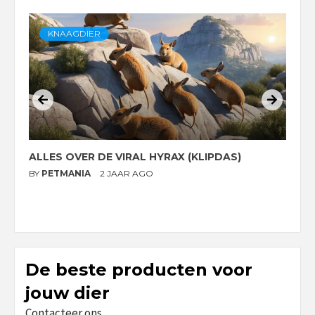
KNAAGDIER
ALLES OVER DE VIRAL HYRAX (KLIPDAS)
D
G
BY
PETMANIA
2 JAAR AGO
B
De beste producten voor
jouw dier
Contacteer ons