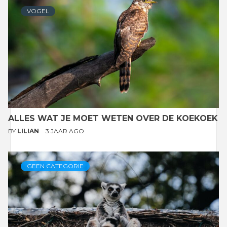
VOGEL
ALLES WAT JE MOET WETEN OVER DE KOEKOEK
BY
LILIAN
3 JAAR AGO
GEEN CATEGORIE