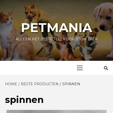
Skip
to
content
PETMANIA
ALLEEN HET BESTE TELT VOOR JOUW DIER
Primary
Menu
HOME
BESTE PRODUCTEN
SPINNEN
spinnen