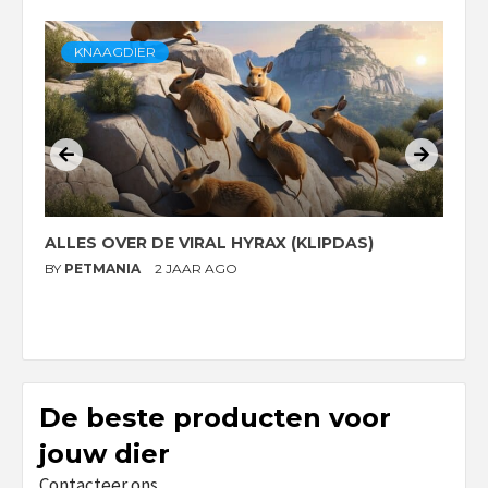
KNAAGDIER
ALLES OVER DE VIRAL HYRAX (KLIPDAS)
D
G
BY
PETMANIA
2 JAAR AGO
B
De beste producten voor
jouw dier
Contacteer ons