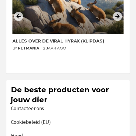
ALLES OVER DE VIRAL HYRAX (KLIPDAS)
D
G
BY
PETMANIA
2 JAAR AGO
B
De beste producten voor
jouw dier
Contacteer ons
Cookiebeleid (EU)
Hond