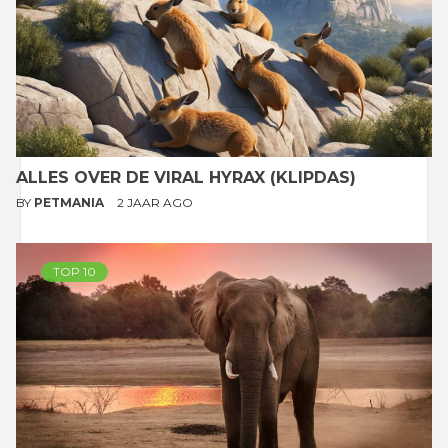
ALLES OVER DE VIRAL HYRAX (KLIPDAS)
BY
PETMANIA
2 JAAR AGO
TOP 10