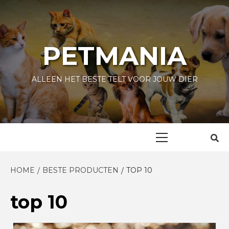
Skip
to
content
PETMANIA
ALLEEN HET BESTE TELT VOOR JOUW DIER
Primary
Menu
HOME
BESTE PRODUCTEN
TOP 10
top 10