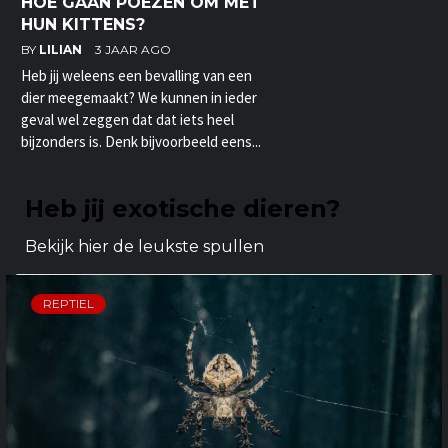
HOE GAAN POEZEN OM MET
HUN KITTENS?
BY
LILIAN
3 JAAR AGO
Heb jij weleens een bevalling van een
dier meegemaakt? We kunnen in ieder
geval wel zeggen dat dat iets heel
bijzonders is. Denk bijvoorbeeld eens...
Heb jij exotische dieren?
Bekijk hier de leukste spullen
REPTIEL