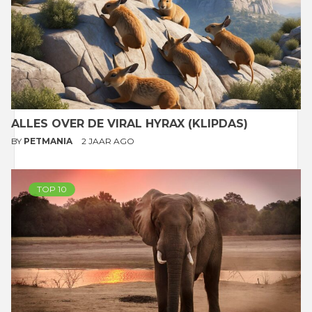
ALLES OVER DE VIRAL HYRAX (KLIPDAS)
BY
PETMANIA
2 JAAR AGO
TOP 10