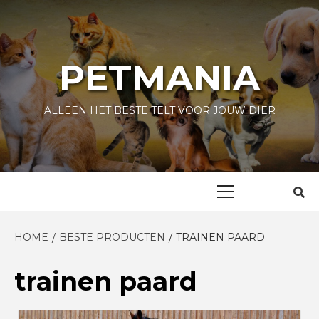
Skip
to
content
PETMANIA
ALLEEN HET BESTE TELT VOOR JOUW DIER
Primary
Menu
HOME
BESTE PRODUCTEN
TRAINEN PAARD
trainen paard