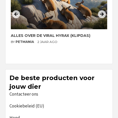
ALLES OVER DE VIRAL HYRAX (KLIPDAS)
D
G
BY
PETMANIA
2 JAAR AGO
B
De beste producten voor
jouw dier
Contacteer ons
Cookiebeleid (EU)
Hond