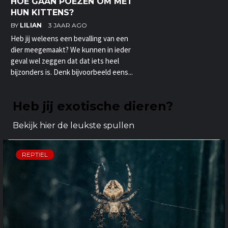
HOE GAAN POEZEN OM MET
HUN KITTENS?
BY
LILIAN
3 JAAR AGO
Heb jij weleens een bevalling van een
dier meegemaakt? We kunnen in ieder
geval wel zeggen dat dat iets heel
bijzonders is. Denk bijvoorbeeld eens...
Heb jij exotische dieren?
Bekijk hier de leukste spullen
REPTIEL