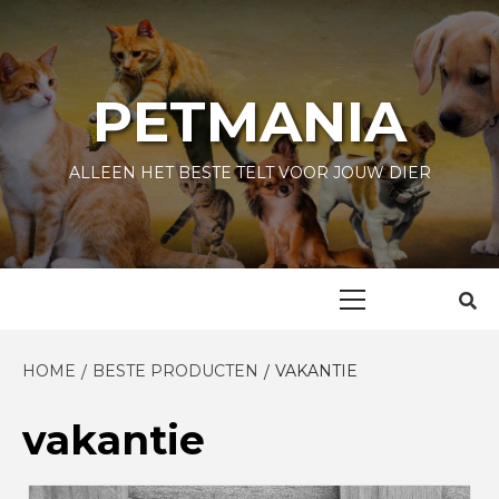
Skip
to
content
PETMANIA
ALLEEN HET BESTE TELT VOOR JOUW DIER
Primary
Menu
HOME
BESTE PRODUCTEN
VAKANTIE
vakantie