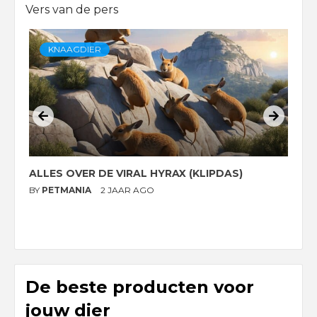
Vers van de pers
KNAAGDIER
ALLES OVER DE VIRAL HYRAX (KLIPDAS)
D
G
BY
PETMANIA
2 JAAR AGO
B
De beste producten voor
jouw dier