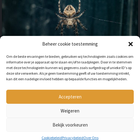
Beheer cookie toestemming
OP VAKANTIE NAAR HET
Om de beste ervaringen te bieden, gebruiken wij technologieën zoals cookies om
BUITENLAND: HOE HOUD JE
informatie over je apparaat op te slaan en/of te raadplegen. Door in te stemmen
REKENING MET
met deze technologieën kunnen wij gegevens zoals surfgedrag of unieke ID's op
ONGEWENSTE DIEREN?
deze site verwerken. Als je geen toestemming geeft of uw toestemming intrekt,
kan dit een nadelige invloed hebben op bepaalde functies en mogelijkheden.
BY
LILIAN
3 JAAR AGO
Als je op vakantie gaat naar het
buitenland, is niet alleen het cultuur en
Accepteren
de temperatuur anders, ook kan het zijn
dat er verschillende dieren...
Weigeren
Bekijk voorkeuren
Copyright © All rights reserved Petmania.nl.
Cookiebeleid
Privacybeleid
Over Ons