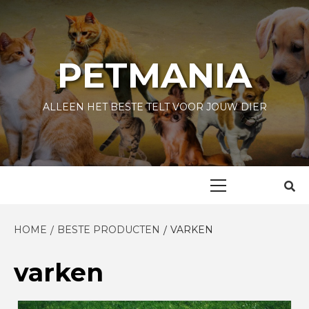
Skip
to
content
PETMANIA
ALLEEN HET BESTE TELT VOOR JOUW DIER
Primary
Menu
HOME
BESTE PRODUCTEN
VARKEN
varken