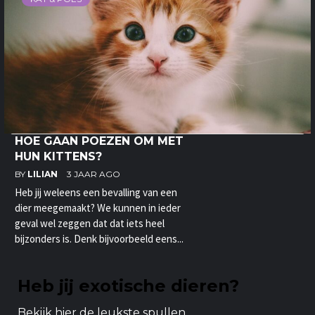
HOE GAAN POEZEN OM MET
HUN KITTENS?
BY
LILIAN
3 JAAR AGO
Heb jij weleens een bevalling van een
dier meegemaakt? We kunnen in ieder
geval wel zeggen dat dat iets heel
bijzonders is. Denk bijvoorbeeld eens...
Heb jij exotische dieren?
Bekijk hier de leukste spullen