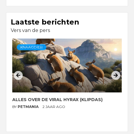
Laatste berichten
Vers van de pers
KNAAGDIER
ALLES OVER DE VIRAL HYRAX (KLIPDAS)
D
G
BY
PETMANIA
2 JAAR AGO
B