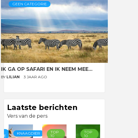
GEEN CATEGORIE
IK GA OP SAFARI EN IK NEEM MEE…
BY
LILIAN
3 JAAR AGO
Laatste berichten
Vers van de pers
TOP
TOP
TOP
KNAAGDIER
RIE
10
10
10