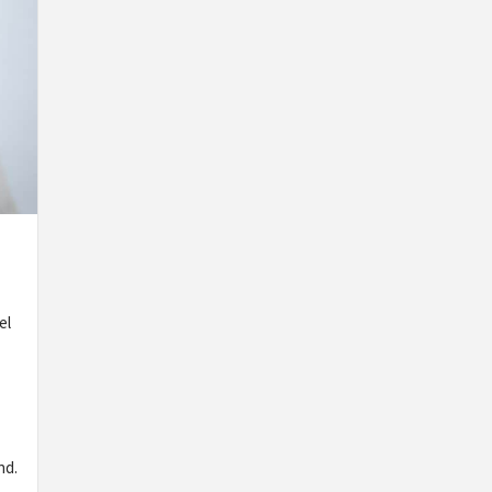
el
nd.