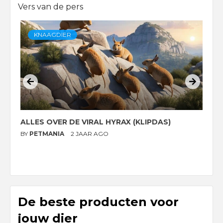
Vers van de pers
KNAAGDIER
ALLES OVER DE VIRAL HYRAX (KLIPDAS)
D
G
BY
PETMANIA
2 JAAR AGO
B
De beste producten voor
jouw dier