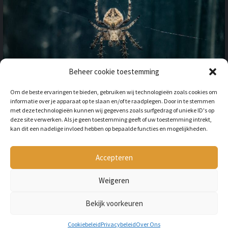
Beheer cookie toestemming
OP VAKANTIE NAAR HET
Om de beste ervaringen te bieden, gebruiken wij technologieën zoals cookies om
BUITENLAND: HOE HOUD JE
informatie over je apparaat op te slaan en/of te raadplegen. Door in te stemmen
REKENING MET
met deze technologieën kunnen wij gegevens zoals surfgedrag of unieke ID's op
ONGEWENSTE DIEREN?
deze site verwerken. Als je geen toestemming geeft of uw toestemming intrekt,
kan dit een nadelige invloed hebben op bepaalde functies en mogelijkheden.
BY
LILIAN
3 JAAR AGO
Als je op vakantie gaat naar het
buitenland, is niet alleen het cultuur en
Accepteren
de temperatuur anders, ook kan het zijn
dat er verschillende dieren...
Weigeren
Bekijk voorkeuren
Copyright © All rights reserved Petmania.nl.
Cookiebeleid
Privacybeleid
Over Ons