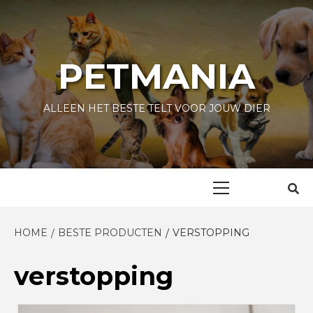
Skip
to
content
PETMANIA
ALLEEN HET BESTE TELT VOOR JOUW DIER
Primary
Menu
HOME
BESTE PRODUCTEN
VERSTOPPING
verstopping