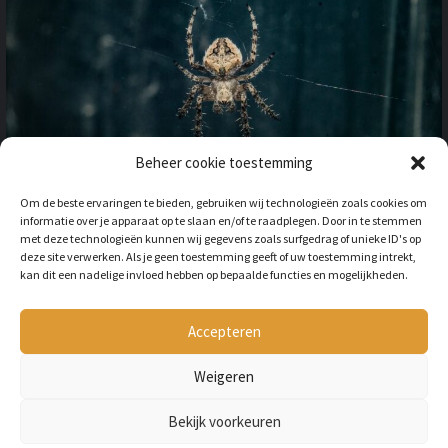
Beheer cookie toestemming
OP VAKANTIE NAAR HET
Om de beste ervaringen te bieden, gebruiken wij technologieën zoals cookies om
BUITENLAND: HOE HOUD JE
informatie over je apparaat op te slaan en/of te raadplegen. Door in te stemmen
REKENING MET
met deze technologieën kunnen wij gegevens zoals surfgedrag of unieke ID's op
ONGEWENSTE DIEREN?
deze site verwerken. Als je geen toestemming geeft of uw toestemming intrekt,
kan dit een nadelige invloed hebben op bepaalde functies en mogelijkheden.
BY
LILIAN
3 JAAR AGO
Als je op vakantie gaat naar het
buitenland, is niet alleen het cultuur en
Accepteren
de temperatuur anders, ook kan het zijn
dat er verschillende dieren...
Weigeren
Bekijk voorkeuren