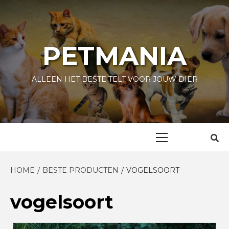
Skip
to
content
PETMANIA
ALLEEN HET BESTE TELT VOOR JOUW DIER
Primary
Menu
HOME
BESTE PRODUCTEN
VOGELSOORT
vogelsoort