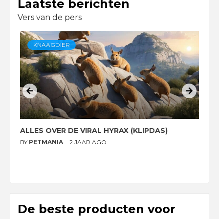
Laatste berichten
Vers van de pers
KNAAGDIER
ALLES OVER DE VIRAL HYRAX (KLIPDAS)
D
G
BY
PETMANIA
2 JAAR AGO
B
De beste producten voor