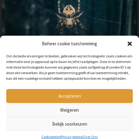
Beheer cookie toestemming
OP VAKANTIE NAAR HET
Om de beste ervaringen te bieden, gebruiken wij technologieën zoals cookies om
BUITENLAND: HOE HOUD JE
informatie over je apparaat op te slaan en/of te raadplegen. Door in te stemmen
REKENING MET
met deze technologieën kunnen wij gegevens zoals surfgedrag of unieke ID's op
ONGEWENSTE DIEREN?
deze site verwerken. Als je geen toestemming geeft of uw toestemming intrekt,
kan dit een nadelige invloed hebben op bepaalde functies en mogelijkheden.
BY
LILIAN
3 JAAR AGO
Als je op vakantie gaat naar het
buitenland, is niet alleen het cultuur en
Accepteren
de temperatuur anders, ook kan het zijn
dat er verschillende dieren...
Weigeren
Bekijk voorkeuren
Copyright © All rights reserved Petmania.nl.
Cookiebeleid
Privacybeleid
Over Ons