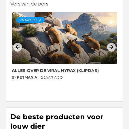
Vers van de pers
KNAAGDIER
ALLES OVER DE VIRAL HYRAX (KLIPDAS)
D
G
BY
PETMANIA
2 JAAR AGO
B
De beste producten voor
jouw dier