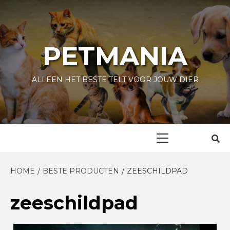
Skip
to
content
PETMANIA
ALLEEN HET BESTE TELT VOOR JOUW DIER
Primary
Menu
HOME
BESTE PRODUCTEN
ZEESCHILDPAD
zeeschildpad