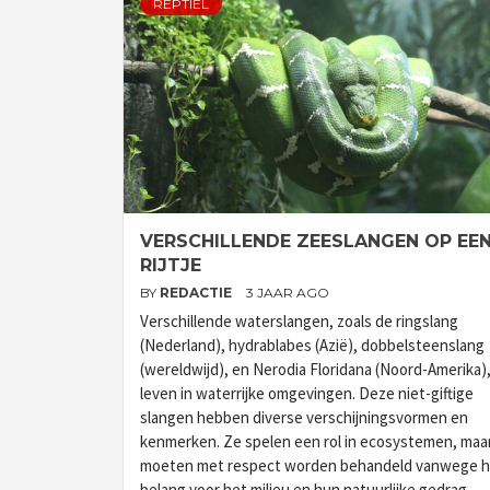
REPTIEL
VERSCHILLENDE ZEESLANGEN OP EE
RIJTJE
BY
REDACTIE
3 JAAR AGO
Verschillende waterslangen, zoals de ringslang
(Nederland), hydrablabes (Azië), dobbelsteenslang
(wereldwijd), en Nerodia Floridana (Noord-Amerika)
leven in waterrijke omgevingen. Deze niet-giftige
slangen hebben diverse verschijningsvormen en
kenmerken. Ze spelen een rol in ecosystemen, maa
moeten met respect worden behandeld vanwege 
belang voor het milieu en hun natuurlijke gedrag.