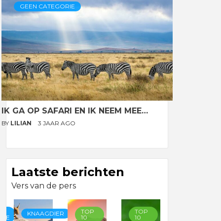
GEEN CATEGORIE
IK GA OP SAFARI EN IK NEEM MEE…
BY
LILIAN
3 JAAR AGO
Laatste berichten
Vers van de pers
TOP
TOP
TOP
KNAAGDIER
RIE
10
10
10