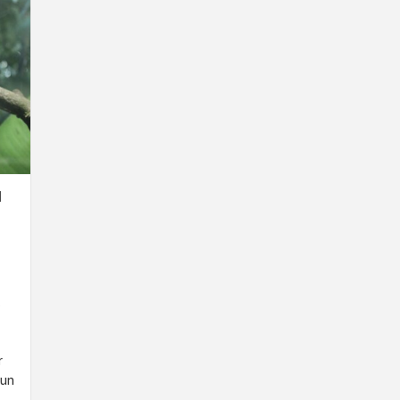
N
,
r
hun