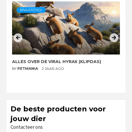
KNAAGDIER
ALLES OVER DE VIRAL HYRAX (KLIPDAS)
D
G
BY
PETMANIA
2 JAAR AGO
B
De beste producten voor
jouw dier
Contacteer ons