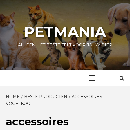
Skip
to
content
PETMANIA
ALLEEN HET BESTE TELT VOOR JOUW DIER
Primary
Menu
HOME
BESTE PRODUCTEN
ACCESSOIRES
VOGELKOOI
accessoires