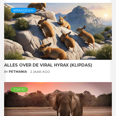
KNAAGDIER
ALLES OVER DE VIRAL HYRAX (KLIPDAS)
BY
PETMANIA
2 JAAR AGO
TOP 10