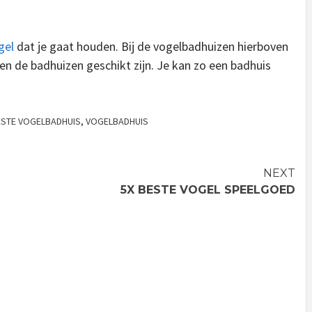
gel
dat je gaat houden. Bij de vogelbadhuizen hierboven
n de badhuizen geschikt zijn. Je kan zo een badhuis
ESTE VOGELBADHUIS
,
VOGELBADHUIS
NEXT
5X BESTE VOGEL SPEELGOED
GEEN
GEEN
REPTIEL
CATEGORIE
CATEGO