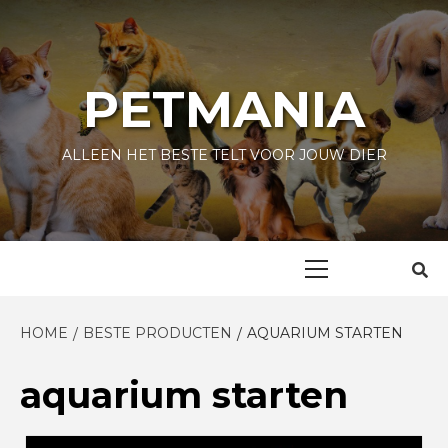
Skip
to
content
PETMANIA
ALLEEN HET BESTE TELT VOOR JOUW DIER
Primary
Menu
HOME
BESTE PRODUCTEN
AQUARIUM STARTEN
aquarium starten