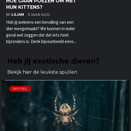
HOE GAAN POEZEN OM MET
HUN KITTENS?
BY
LILIAN
3 JAAR AGO
Heb jij weleens een bevalling van een
dier meegemaakt? We kunnen in ieder
geval wel zeggen dat dat iets heel
bijzonders is. Denk bijvoorbeeld eens...
Heb jij exotische dieren?
Bekijk hier de leukste spullen
REPTIEL