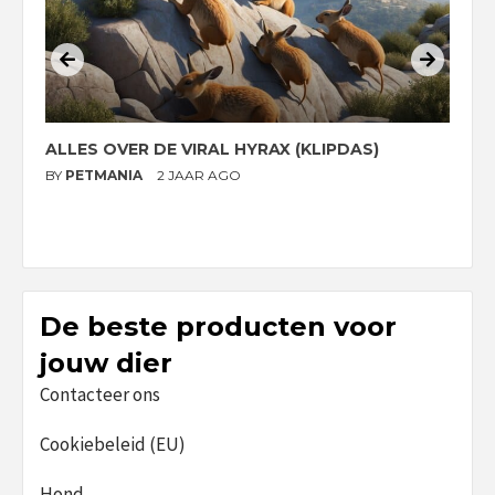
ALLES OVER DE VIRAL HYRAX (KLIPDAS)
D
G
BY
PETMANIA
2 JAAR AGO
B
De beste producten voor
jouw dier
Contacteer ons
Cookiebeleid (EU)
Hond