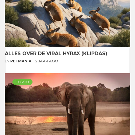
ALLES OVER DE VIRAL HYRAX (KLIPDAS)
BY
PETMANIA
2 JAAR AGO
TOP 10