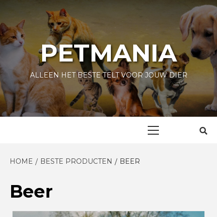
Skip
to
content
PETMANIA
ALLEEN HET BESTE TELT VOOR JOUW DIER
Primary
Menu
HOME
BESTE PRODUCTEN
BEER
Beer