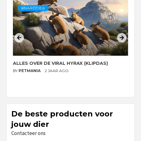
KNAAGDIER
ALLES OVER DE VIRAL HYRAX (KLIPDAS)
D
G
BY
PETMANIA
2 JAAR AGO
B
De beste producten voor
jouw dier
Contacteer ons