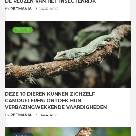
DE REUZEN VAN HET INSECTENRIJK
BY
PETMANIA
3 JAAR AGO
TOP 10
DEZE 10 DIEREN KUNNEN ZICHZELF
CAMOUFLEREN: ONTDEK HUN
VERBAZINGWEKKENDE VAARDIGHEDEN
BY
PETMANIA
3 JAAR AGO
VOGEL