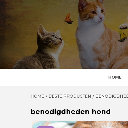
Skip
to
content
HOME
HOME
BESTE PRODUCTEN
BENODIGDHE
benodigdheden hond