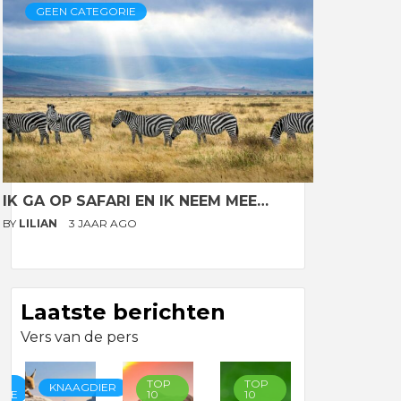
GEEN CATEGORIE
IK GA OP SAFARI EN IK NEEM MEE…
BY
LILIAN
3 JAAR AGO
Laatste berichten
Vers van de pers
TOP
TOP
TOP
KNAAGDIER
RIE
10
10
10