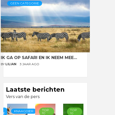
GEEN CATEGORIE
IK GA OP SAFARI EN IK NEEM MEE…
BY
LILIAN
3 JAAR AGO
Laatste berichten
Vers van de pers
TOP
TOP
TOP
KNAAGDIER
RIE
10
10
10