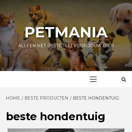
Skip
to
content
PETMANIA
ALLEEN HET BESTE TELT VOOR JOUW DIER
Primary
Menu
HOME
BESTE PRODUCTEN
BESTE HONDENTUIG
beste hondentuig