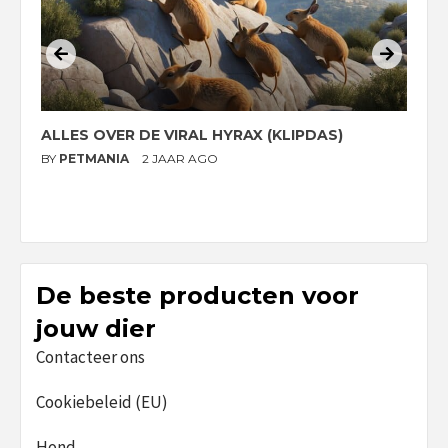
ALLES OVER DE VIRAL HYRAX (KLIPDAS)
D
G
BY
PETMANIA
2 JAAR AGO
B
De beste producten voor
jouw dier
Contacteer ons
Cookiebeleid (EU)
Hond