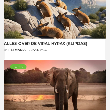
ALLES OVER DE VIRAL HYRAX (KLIPDAS)
BY
PETMANIA
2 JAAR AGO
TOP 10