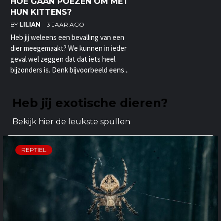
HOE GAAN POEZEN OM MET
HUN KITTENS?
BY
LILIAN
3 JAAR AGO
Heb jij weleens een bevalling van een
dier meegemaakt? We kunnen in ieder
geval wel zeggen dat dat iets heel
bijzonders is. Denk bijvoorbeeld eens...
Heb jij exotische dieren?
Bekijk hier de leukste spullen
REPTIEL