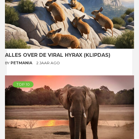
ALLES OVER DE VIRAL HYRAX (KLIPDAS)
BY
PETMANIA
2 JAAR AGO
TOP 10