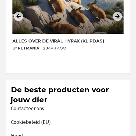
ALLES OVER DE VIRAL HYRAX (KLIPDAS)
D
G
BY
PETMANIA
2 JAAR AGO
B
De beste producten voor
jouw dier
Contacteer ons
Cookiebeleid (EU)
Hond