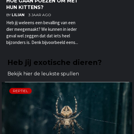
HOE GAAN POEZEN OM MET
HUN KITTENS?
BY
LILIAN
3 JAAR AGO
Heb jij weleens een bevalling van een
dier meegemaakt? We kunnen in ieder
geval wel zeggen dat dat iets heel
bijzonders is. Denk bijvoorbeeld eens...
Heb jij exotische dieren?
Bekijk hier de leukste spullen
REPTIEL