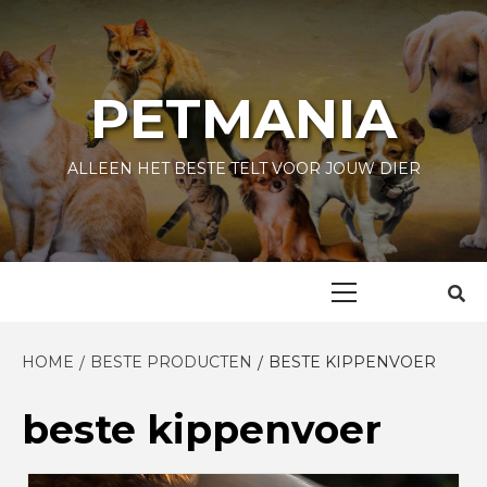
Skip
to
content
PETMANIA
ALLEEN HET BESTE TELT VOOR JOUW DIER
Primary
Menu
HOME
BESTE PRODUCTEN
BESTE KIPPENVOER
beste kippenvoer