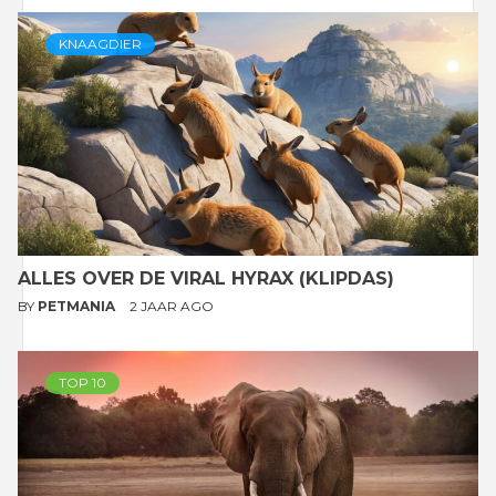
KNAAGDIER
ALLES OVER DE VIRAL HYRAX (KLIPDAS)
BY
PETMANIA
2 JAAR AGO
TOP 10