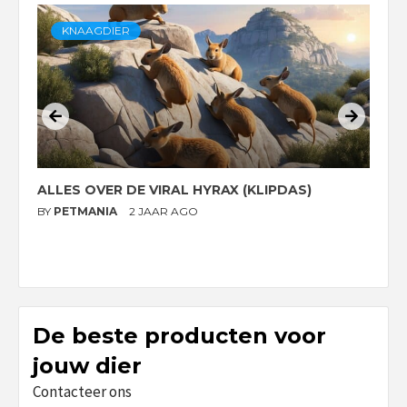
KNAAGDIER
ALLES OVER DE VIRAL HYRAX (KLIPDAS)
D
G
BY
PETMANIA
2 JAAR AGO
B
De beste producten voor
jouw dier
Contacteer ons