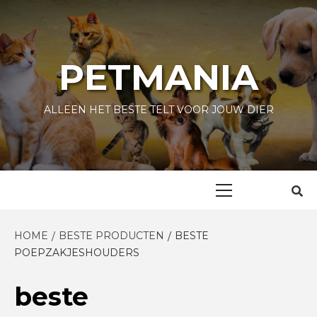
Skip
to
content
PETMANIA
ALLEEN HET BESTE TELT VOOR JOUW DIER
Primary
Menu
HOME
BESTE PRODUCTEN
BESTE
POEPZAKJESHOUDERS
beste