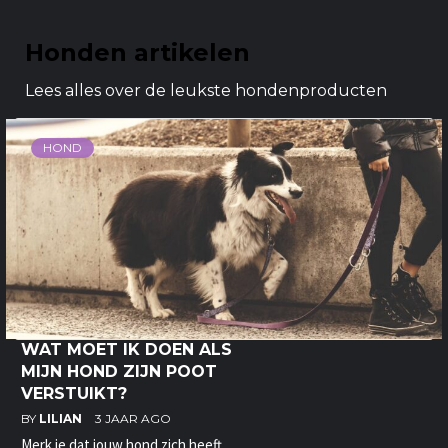
Honden artikelen
Lees alles over de leukste hondenproducten
HOND
WAT MOET IK DOEN ALS
MIJN HOND ZIJN POOT
VERSTUIKT?
BY
LILIAN
3 JAAR AGO
Merk je dat jouw hond zich heeft