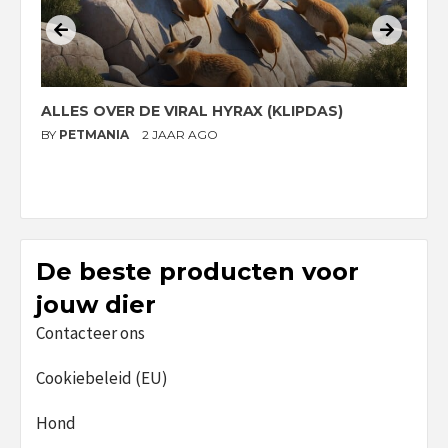
ALLES OVER DE VIRAL HYRAX (KLIPDAS)
D
G
BY
PETMANIA
2 JAAR AGO
B
De beste producten voor
jouw dier
Contacteer ons
Cookiebeleid (EU)
Hond