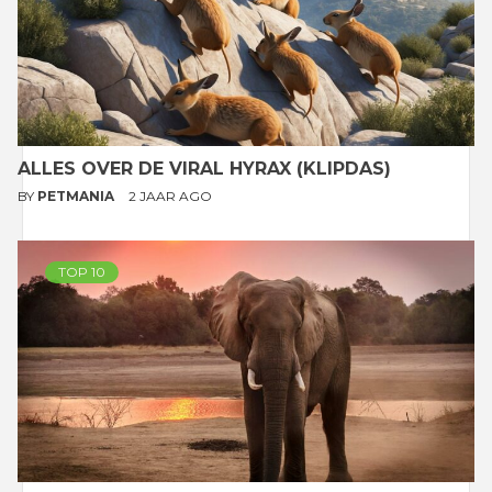
ALLES OVER DE VIRAL HYRAX (KLIPDAS)
BY
PETMANIA
2 JAAR AGO
TOP 10