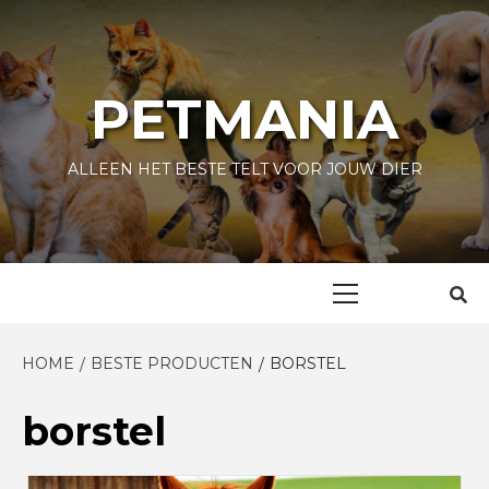
Skip
to
content
PETMANIA
ALLEEN HET BESTE TELT VOOR JOUW DIER
Primary
Menu
HOME
BESTE PRODUCTEN
BORSTEL
borstel