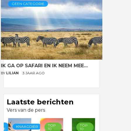
GEEN CATEGORIE
IK GA OP SAFARI EN IK NEEM MEE…
BY
LILIAN
3 JAAR AGO
Laatste berichten
Vers van de pers
TOP
TOP
TOP
KNAAGDIER
RIE
10
10
10