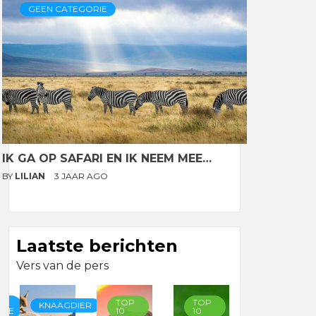
GEEN CATEGORIE
IK GA OP SAFARI EN IK NEEM MEE…
BY
LILIAN
3 JAAR AGO
Laatste berichten
Vers van de pers
TOP
TOP
TOP
KNAAGDIER
RIE
10
10
10