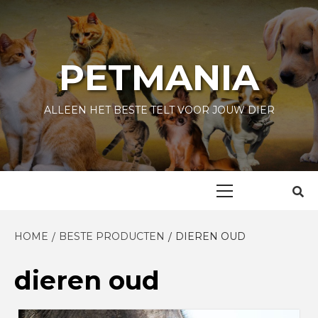
Skip
to
content
PETMANIA
ALLEEN HET BESTE TELT VOOR JOUW DIER
Primary
Menu
HOME
BESTE PRODUCTEN
DIEREN OUD
dieren oud