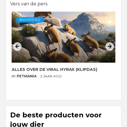
Vers van de pers
KNAAGDIER
ALLES OVER DE VIRAL HYRAX (KLIPDAS)
D
G
BY
PETMANIA
2 JAAR AGO
B
De beste producten voor
jouw dier