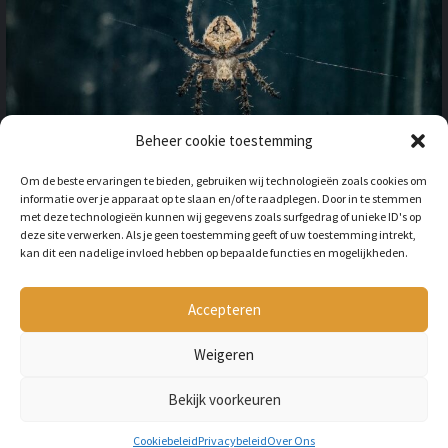
Beheer cookie toestemming
OP VAKANTIE NAAR HET
Om de beste ervaringen te bieden, gebruiken wij technologieën zoals cookies om
BUITENLAND: HOE HOUD JE
informatie over je apparaat op te slaan en/of te raadplegen. Door in te stemmen
REKENING MET
met deze technologieën kunnen wij gegevens zoals surfgedrag of unieke ID's op
ONGEWENSTE DIEREN?
deze site verwerken. Als je geen toestemming geeft of uw toestemming intrekt,
kan dit een nadelige invloed hebben op bepaalde functies en mogelijkheden.
BY
LILIAN
3 JAAR AGO
Als je op vakantie gaat naar het
buitenland, is niet alleen het cultuur en
Accepteren
de temperatuur anders, ook kan het zijn
dat er verschillende dieren...
Weigeren
Bekijk voorkeuren
Copyright © All rights reserved Petmania.nl.
Cookiebeleid
Privacybeleid
Over Ons