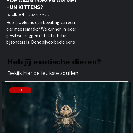
HOE GAAN POEZEN OM MET
HUN KITTENS?
BY
LILIAN
3 JAAR AGO
Heb jij weleens een bevalling van een
dier meegemaakt? We kunnen in ieder
geval wel zeggen dat dat iets heel
bijzonders is. Denk bijvoorbeeld eens...
Heb jij exotische dieren?
Bekijk hier de leukste spullen
REPTIEL