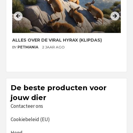
ALLES OVER DE VIRAL HYRAX (KLIPDAS)
D
G
BY
PETMANIA
2 JAAR AGO
B
De beste producten voor
jouw dier
Contacteer ons
Cookiebeleid (EU)
Hond