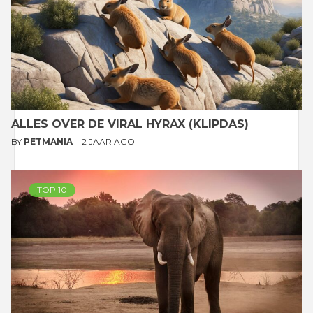
ALLES OVER DE VIRAL HYRAX (KLIPDAS)
BY
PETMANIA
2 JAAR AGO
TOP 10