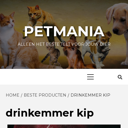
Skip
to
content
PETMANIA
ALLEEN HET BESTE TELT VOOR JOUW DIER
Primary
Menu
HOME
BESTE PRODUCTEN
DRINKEMMER KIP
drinkemmer kip