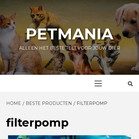
Skip
to
content
PETMANIA
ALLEEN HET BESTE TELT VOOR JOUW DIER
Primary
Menu
HOME
BESTE PRODUCTEN
FILTERPOMP
filterpomp