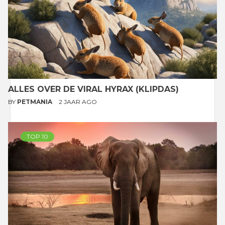
ALLES OVER DE VIRAL HYRAX (KLIPDAS)
BY
PETMANIA
2 JAAR AGO
TOP 10