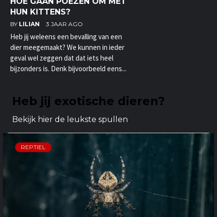
HOE GAAN POEZEN OM MET
HUN KITTENS?
BY
LILIAN
3 JAAR AGO
Heb jij weleens een bevalling van een
dier meegemaakt? We kunnen in ieder
geval wel zeggen dat dat iets heel
bijzonders is. Denk bijvoorbeeld eens...
Heb jij exotische dieren?
Bekijk hier de leukste spullen
REPTIEL