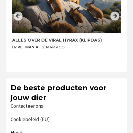
ALLES OVER DE VIRAL HYRAX (KLIPDAS)
D
G
BY
PETMANIA
2 JAAR AGO
B
De beste producten voor
jouw dier
Contacteer ons
Cookiebeleid (EU)
Hond