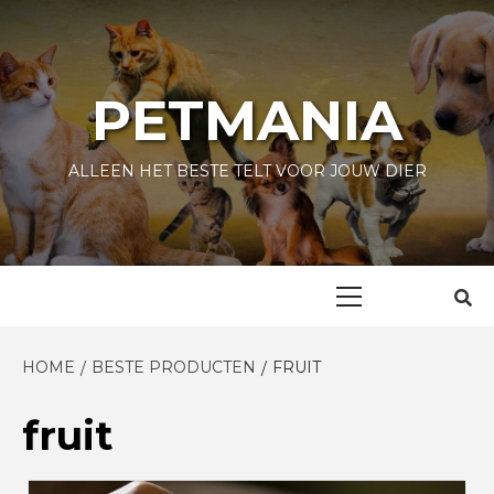
Skip
to
content
PETMANIA
ALLEEN HET BESTE TELT VOOR JOUW DIER
Primary
Menu
HOME
BESTE PRODUCTEN
FRUIT
fruit