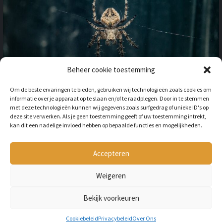
Beheer cookie toestemming
OP VAKANTIE NAAR HET
Om de beste ervaringen te bieden, gebruiken wij technologieën zoals cookies om
BUITENLAND: HOE HOUD JE
informatie over je apparaat op te slaan en/of te raadplegen. Door in te stemmen
REKENING MET
met deze technologieën kunnen wij gegevens zoals surfgedrag of unieke ID's op
ONGEWENSTE DIEREN?
deze site verwerken. Als je geen toestemming geeft of uw toestemming intrekt,
kan dit een nadelige invloed hebben op bepaalde functies en mogelijkheden.
BY
LILIAN
3 JAAR AGO
Als je op vakantie gaat naar het
buitenland, is niet alleen het cultuur en
Accepteren
de temperatuur anders, ook kan het zijn
dat er verschillende dieren...
Weigeren
Bekijk voorkeuren
Copyright © All rights reserved Petmania.nl.
Cookiebeleid
Privacybeleid
Over Ons