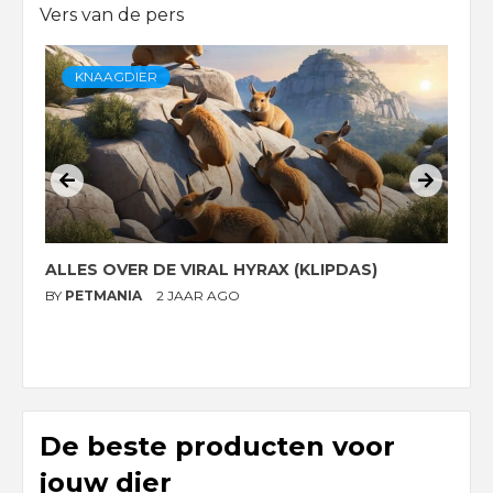
Vers van de pers
KNAAGDIER
ALLES OVER DE VIRAL HYRAX (KLIPDAS)
D
G
BY
PETMANIA
2 JAAR AGO
B
De beste producten voor
jouw dier