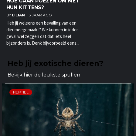
HOE GAAN POEZEN OM MET
HUN KITTENS?
BY
LILIAN
3 JAAR AGO
Heb jij weleens een bevalling van een
dier meegemaakt? We kunnen in ieder
geval wel zeggen dat dat iets heel
bijzonders is. Denk bijvoorbeeld eens...
Heb jij exotische dieren?
Bekijk hier de leukste spullen
REPTIEL