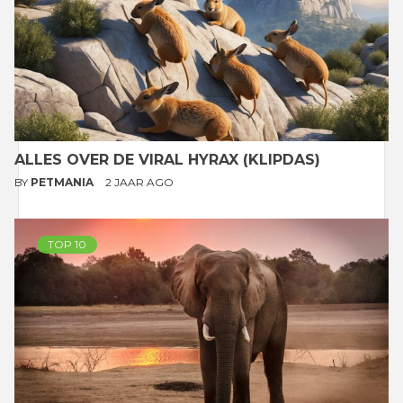
ALLES OVER DE VIRAL HYRAX (KLIPDAS)
BY
PETMANIA
2 JAAR AGO
TOP 10