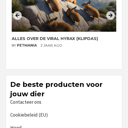
ALLES OVER DE VIRAL HYRAX (KLIPDAS)
D
G
BY
PETMANIA
2 JAAR AGO
B
De beste producten voor
jouw dier
Contacteer ons
Cookiebeleid (EU)
Hond