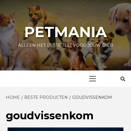
Skip
to
content
PETMANIA
ALLEEN HET BESTE TELT VOOR JOUW DIER
Primary
Menu
HOME
BESTE PRODUCTEN
GOUDVISSENKOM
goudvissenkom