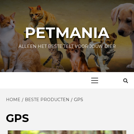
Skip
to
content
PETMANIA
ALLEEN HET BESTE TELT VOOR JOUW DIER
Primary
Menu
HOME
BESTE PRODUCTEN
GPS
GPS