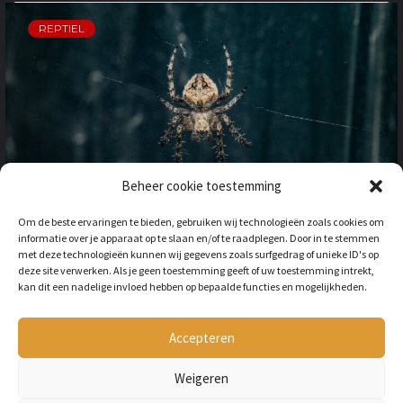
REPTIEL
Beheer cookie toestemming
OP VAKANTIE NAAR HET
Om de beste ervaringen te bieden, gebruiken wij technologieën zoals cookies om
BUITENLAND: HOE HOUD JE
informatie over je apparaat op te slaan en/of te raadplegen. Door in te stemmen
REKENING MET
met deze technologieën kunnen wij gegevens zoals surfgedrag of unieke ID's op
ONGEWENSTE DIEREN?
deze site verwerken. Als je geen toestemming geeft of uw toestemming intrekt,
kan dit een nadelige invloed hebben op bepaalde functies en mogelijkheden.
BY
LILIAN
3 JAAR AGO
Als je op vakantie gaat naar het
buitenland, is niet alleen het cultuur en
Accepteren
de temperatuur anders, ook kan het zijn
dat er verschillende dieren...
Weigeren