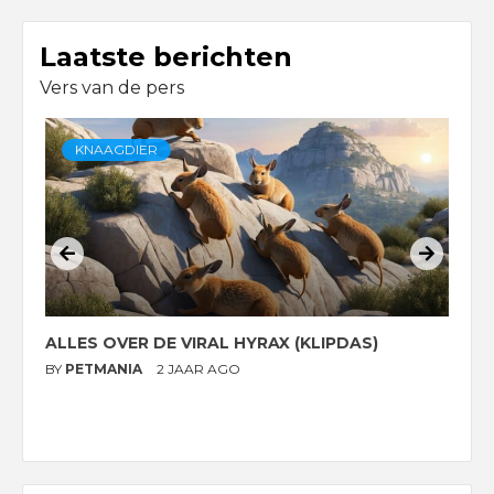
Laatste berichten
Vers van de pers
KNAAGDIER
ALLES OVER DE VIRAL HYRAX (KLIPDAS)
D
G
BY
PETMANIA
2 JAAR AGO
B