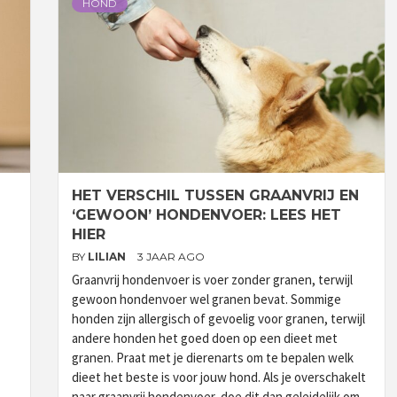
HOND
HET VERSCHIL TUSSEN GRAANVRIJ EN
‘GEWOON’ HONDENVOER: LEES HET
HIER
BY
LILIAN
3 JAAR AGO
Graanvrij hondenvoer is voer zonder granen, terwijl
gewoon hondenvoer wel granen bevat. Sommige
honden zijn allergisch of gevoelig voor granen, terwijl
andere honden het goed doen op een dieet met
granen. Praat met je dierenarts om te bepalen welk
dieet het beste is voor jouw hond. Als je overschakelt
naar graanvrij hondenvoer, doe dit dan geleidelijk om