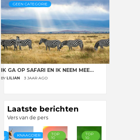
GEEN CATEGORIE
IK GA OP SAFARI EN IK NEEM MEE…
BY
LILIAN
3 JAAR AGO
Laatste berichten
Vers van de pers
TOP
TOP
TOP
KNAAGDIER
RIE
10
10
10