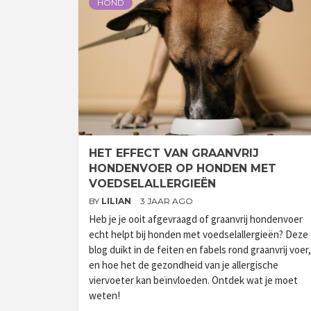
HOND
HET EFFECT VAN GRAANVRIJ
HONDENVOER OP HONDEN MET
VOEDSELALLERGIEËN
BY
LILIAN
3 JAAR AGO
Heb je je ooit afgevraagd of graanvrij hondenvoer
echt helpt bij honden met voedselallergieën? Deze
blog duikt in de feiten en fabels rond graanvrij voer,
en hoe het de gezondheid van je allergische
viervoeter kan beïnvloeden. Ontdek wat je moet
weten!