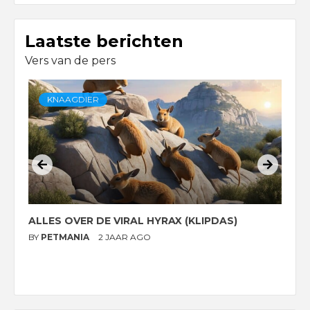
Laatste berichten
Vers van de pers
KNAAGDIER
ALLES OVER DE VIRAL HYRAX (KLIPDAS)
D
G
BY
PETMANIA
2 JAAR AGO
B