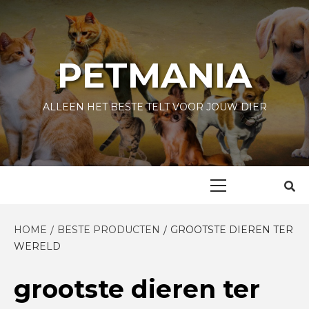
Skip
to
content
PETMANIA
ALLEEN HET BESTE TELT VOOR JOUW DIER
Primary
Menu
HOME
BESTE PRODUCTEN
GROOTSTE DIEREN TER
WERELD
grootste dieren ter