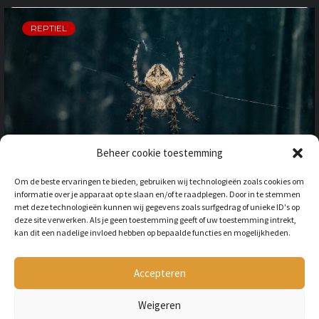
REPTIEL
Beheer cookie toestemming
OP VAKANTIE NAAR HET
Om de beste ervaringen te bieden, gebruiken wij technologieën zoals cookies om
BUITENLAND: HOE HOUD JE
informatie over je apparaat op te slaan en/of te raadplegen. Door in te stemmen
REKENING MET
met deze technologieën kunnen wij gegevens zoals surfgedrag of unieke ID's op
ONGEWENSTE DIEREN?
deze site verwerken. Als je geen toestemming geeft of uw toestemming intrekt,
kan dit een nadelige invloed hebben op bepaalde functies en mogelijkheden.
BY
LILIAN
3 JAAR AGO
Als je op vakantie gaat naar het
buitenland, is niet alleen het cultuur en
Accepteren
de temperatuur anders, ook kan het zijn
dat er verschillende dieren...
Weigeren