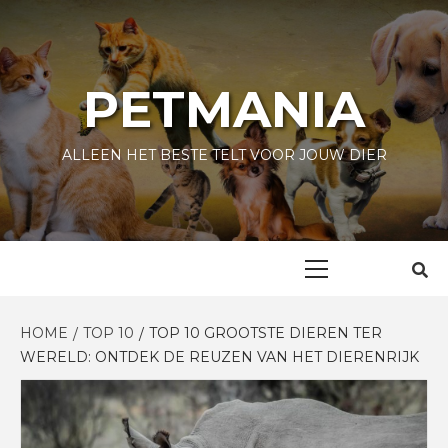
Skip
to
content
PETMANIA
ALLEEN HET BESTE TELT VOOR JOUW DIER
Primary
Menu
HOME
TOP 10
TOP 10 GROOTSTE DIEREN TER
WERELD: ONTDEK DE REUZEN VAN HET DIERENRIJK