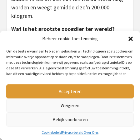
worden en weegt gemiddeld zo’n 200.000
kilogram.
Wat is het grootste zoogdier ter wereld?
De blauwe vinvis is het grootste zoogdier ter
Beheer cookie toestemming
wereld. Dit dier kan tot wel 30 meter lang worden
Om de beste ervaringen te bieden, gebruiken wij technologieën zoals cookies om
en weegt gemiddeld zo’n 200.000 kilogram.
informatie over je apparaat op te slaan en/of te raadplegen. Door in te stemmen
met deze technologieën kunnen wij gegevens zoals surfgedrag of unieke ID's op
Wat is het grootste wezen ooit geleefd?
deze site verwerken. Als je geen toestemming geeft of uw toestemming intrekt,
kan dit een nadelige invloed hebben op bepaalde functies en mogelijkheden.
Het grootste wezen ooit geleefd is de blauwe
vinvis. Dit dier kan tot wel 30 meter lang worden
Accepteren
en weegt gemiddeld zo’n 200.000 kilogram.
Weigeren
TAGS:
GROOTSTE DIEREN
,
GROOTSTE DIEREN TER WERELD
,
TOP
10 GROOTSTE DIEREN
Bekijk voorkeuren
RELATED
Deze 10 dieren zijn het slimst: Een
Cookiebeleid
Privacybeleid
Over Ons
lijst van de meest intelligente dieren ter